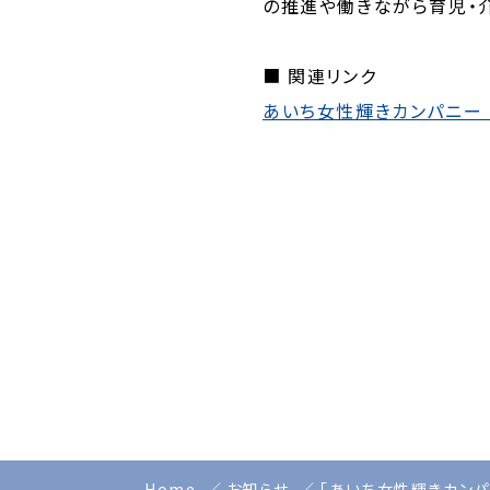
の推進や働きながら育児・
■ 関連リンク
あいち女性輝きカンパニー
Home
お知らせ
「あいち女性輝きカン