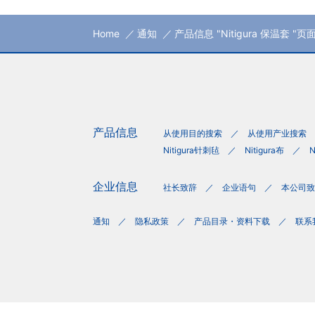
Home
通知
产品信息 "Nitigura 保温套 "
产品信息
从使用目的搜索
从使用产业搜索
Nitigura针刺毡
Nitigura布
N
企业信息
社长致辞
企业语句
本公司致
通知
隐私政策
产品目录・资料下载
联系