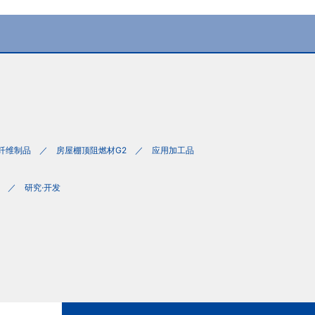
纤维制品
房屋棚顶阻燃材G2
应用加工品
研究·开发