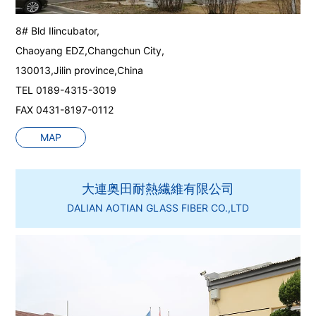
8# Bld Ⅱincubator,
Chaoyang EDZ,Changchun City,
130013,Jilin province,China
TEL 0189-4315-3019
FAX 0431-8197-0112
MAP
大連奥田耐熱繊維有限公司
DALIAN AOTIAN GLASS FIBER CO.,LTD