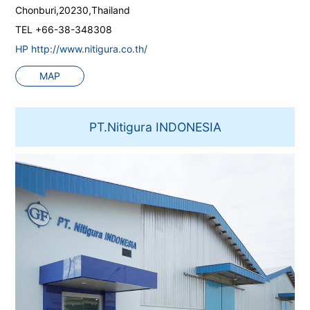
Chonburi,20230,Thailand
TEL +66-38-348308
HP http://www.nitigura.co.th/
MAP
PT.Nitigura INDONESIA