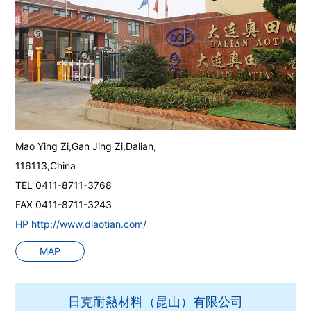
Mao Ying Zi,Gan Jing Zi,Dalian,
116113,China
TEL 0411-8711-3768
FAX 0411-8711-3243
HP http://www.dlaotian.com/
MAP
日克耐熱材料（昆山）有限公司