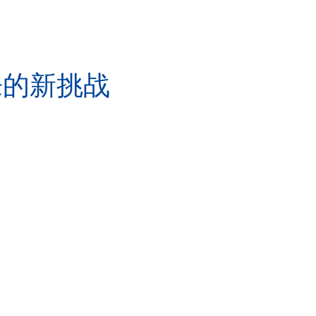
来的新挑战
。