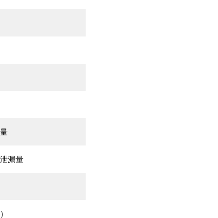
量
泄漏量
）