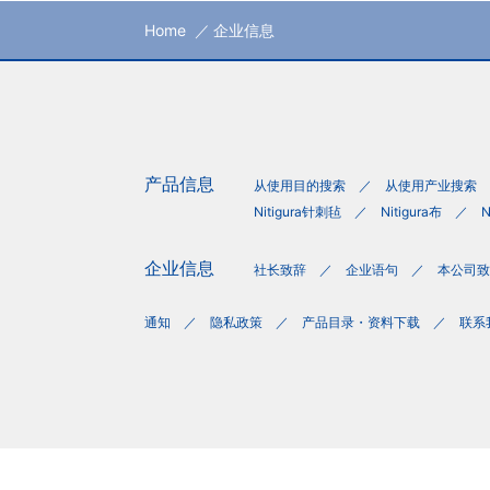
Home
企业信息
产品信息
从使用目的搜索
从使用产业搜索
Nitigura针刺毡
Nitigura布
N
企业信息
社长致辞
企业语句
本公司致
通知
隐私政策
产品目录・资料下载
联系