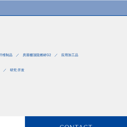
纤维制品
房屋棚顶阻燃材G2
应用加工品
研究·开发